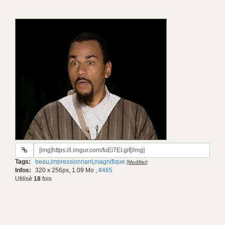
URL
du
Tags:
beau
,
impressionnant
,
magnifique
[Modifier]
gif:
Infos:
320 x 256px, 1.09 Mo
,
#465
Utilisé
18
fois