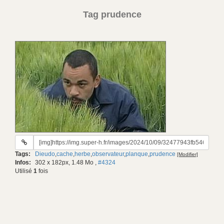
Tag prudence
URL
du
Tags:
Dieudo
,
cache
,
herbe
,
observateur
,
planque
,
prudence
[Modifier]
gif:
Infos:
302 x 182px, 1.48 Mo
,
#4324
Utilisé
1
fois