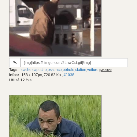
URL
du
Tags:
cache
,
capuche
,
essence
,
pétrole
,
station
,
voiture
[Modifier]
gif:
Infos:
158 x 107px, 720.82 Ko
,
#1038
Utilisé
12
fois