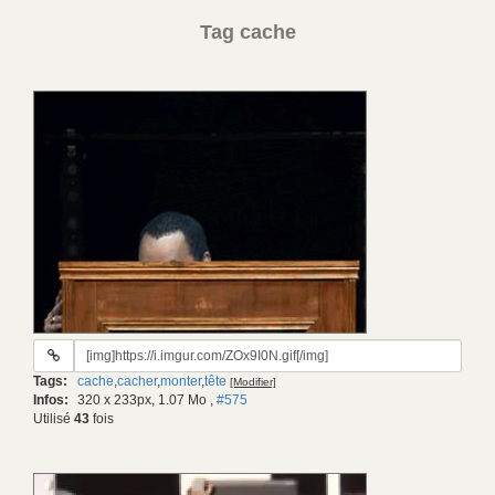
Tag cache
URL
du
Tags:
cache
,
cacher
,
monter
,
tête
[Modifier]
gif:
Infos:
320 x 233px, 1.07 Mo
,
#575
Utilisé
43
fois