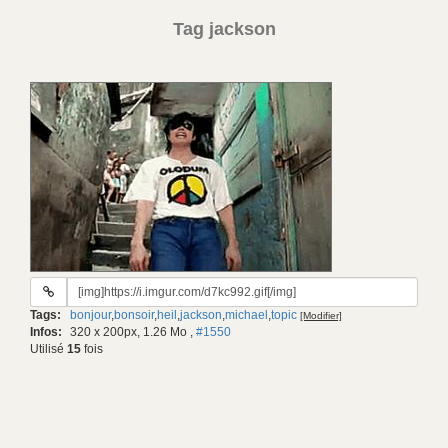
Tag jackson
URL
du
Tags:
bonjour
,
bonsoir
,
heil
,
jackson
,
michael
,
topic
[Modifier]
gif:
Infos:
320 x 200px, 1.26 Mo
,
#1550
Utilisé
15
fois