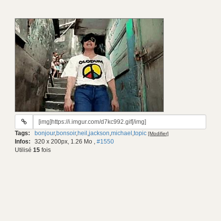
URL
du
Tags:
bonjour
,
bonsoir
,
heil
,
jackson
,
michael
,
topic
[Modifier]
gif:
Infos:
320 x 200px, 1.26 Mo
,
#1550
Utilisé
15
fois