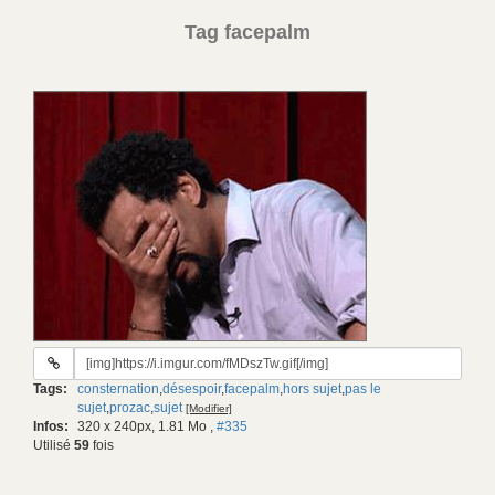
Tag facepalm
URL
du
Tags:
consternation
,
désespoir
,
facepalm
,
hors sujet
,
pas le
gif:
sujet
,
prozac
,
sujet
[Modifier]
Infos:
320 x 240px, 1.81 Mo
,
#335
Utilisé
59
fois