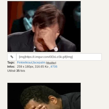
URL
du
Tags:
Finkielkraut
,
facepalm
[Modifier]
gif:
Infos:
259 x 180px, 316.65 Ko
,
#706
Utilisé
35
fois