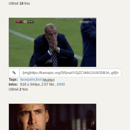
Utilisé
18
fois
URL
du
Tags:
facepalm
,
foot
[Modifier]
gif:
Infos:
616 x 344px, 2.07 Mo
,
#990
Utilisé
2
fois