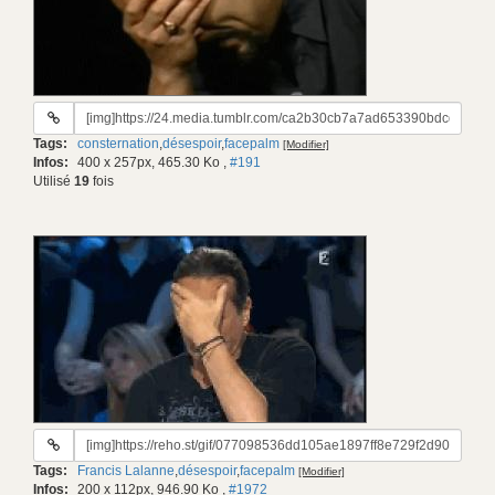
URL
du
Tags:
consternation
,
désespoir
,
facepalm
[Modifier]
gif:
Infos:
400 x 257px, 465.30 Ko
,
#191
Utilisé
19
fois
URL
du
Tags:
Francis Lalanne
,
désespoir
,
facepalm
[Modifier]
gif:
Infos:
200 x 112px, 946.90 Ko
,
#1972