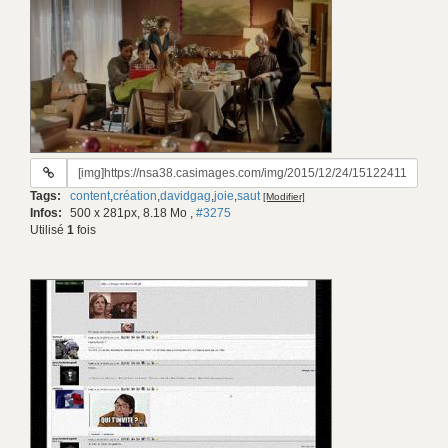
URL
du
Tags:
content
,
création
,
davidgag
,
joie
,
saut
[Modifier]
gif:
Infos:
500 x 281px, 8.18 Mo
,
#3275
Utilisé
1
fois