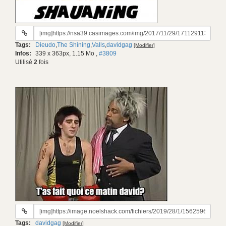
URL
du
Tags:
Dieudo
,
The Shining
,
Valls
,
davidgag
[Modifier]
gif:
Infos:
339 x 363px, 1.15 Mo
,
#3809
Utilisé
2
fois
URL
du
Tags:
davidgag
[Modifier]
gif: