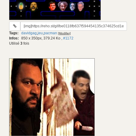
URL
du
Tags:
davidgag
,
jeu
,
pacman
[Modifier]
gif:
Infos:
850 x 350px, 379.24 Ko
,
#1172
Utilisé
3
fois