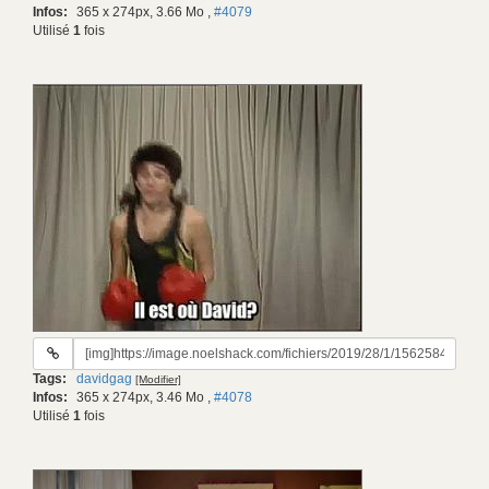
Infos:
365 x 274px, 3.66 Mo
,
#4079
Utilisé
1
fois
URL
du
Tags:
davidgag
[Modifier]
gif:
Infos:
365 x 274px, 3.46 Mo
,
#4078
Utilisé
1
fois