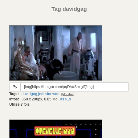
Tag davidgag
URL
du
Tags:
davidgag
,
jedi
,
star wars
[Modifier]
gif:
Infos:
350 x 208px, 6.85 Mo
,
#1419
Utilisé
7
fois