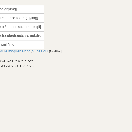
édule
,
moquerie
,
non
,
ou pas
,
oui
[Modifier]
30-10-2012 à 21:15:21
1-06-2026 à 16:34:28