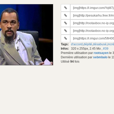
URL
du
URL
gif:
#2
URL
du
#3
gif:
URL
du
#4
gif:
URL
du
#5
gif:
Tags:
d'accord
,
dépité
,
désabusé
,
incr
du
Infos:
320 x 255px, 2.45 Mo
,
#39
gif:
Première utilisation par
rootsayen
le 
Dernière utilisation par
sebmbalo
le 1
Utilisé
94
fois