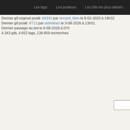
Les tags
Les posteurs
Les Gifs les plus utilisés
Dernier gif original posté:
#4343
par
vincent_libre
le 8-02-2025 à 19h32
Dernier gif posté:
#712
par
sebmbalo
le 3-08-2026 à 13h51
Dernier passage du bot le 6-08-2026 à 07h
4.343 gifs, 4.652 tags, 138.959 recherches