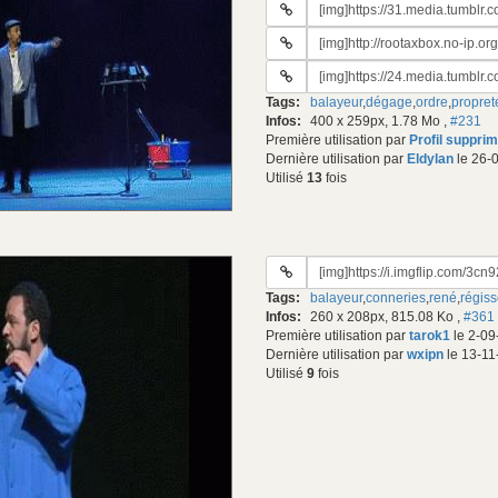
URL
du
URL
gif:
#2
URL
du
#3
gif:
Tags:
balayeur
,
dégage
,
ordre
,
propret
du
Infos:
400 x 259px, 1.78 Mo
,
#231
gif:
Première utilisation par
Profil suppri
Dernière utilisation par
Eldylan
le 26-
Utilisé
13
fois
URL
du
Tags:
balayeur
,
conneries
,
rené
,
régiss
gif:
Infos:
260 x 208px, 815.08 Ko
,
#361
Première utilisation par
tarok1
le 2-09
Dernière utilisation par
wxipn
le 13-11
Utilisé
9
fois