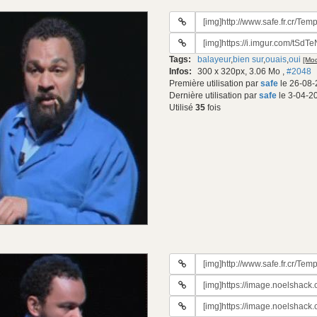
URL
du
URL
gif:
#2
Tags:
balayeur
,
bien sur
,
ouais
,
oui
[Mod
du
Infos:
300 x 320px, 3.06 Mo
,
#2048
gif:
Première utilisation par
safe
le 26-08-
Dernière utilisation par
safe
le 3-04-2
Utilisé
35
fois
URL
du
URL
gif:
#2
URL
du
#3
gif: