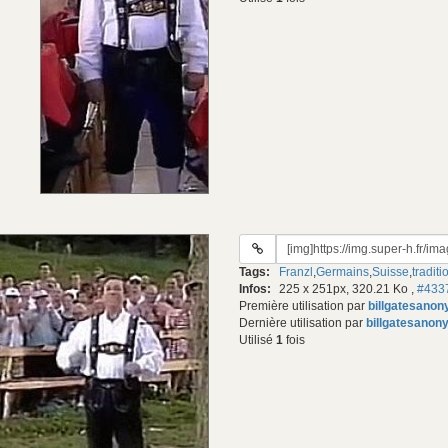
URL
du
Tags:
Franzl
,
Germains
,
Suisse
,
traditi
gif:
Infos:
225 x 251px, 320.21 Ko
,
#433
Première utilisation par
billgatesano
Dernière utilisation par
billgatesanon
Utilisé
1
fois