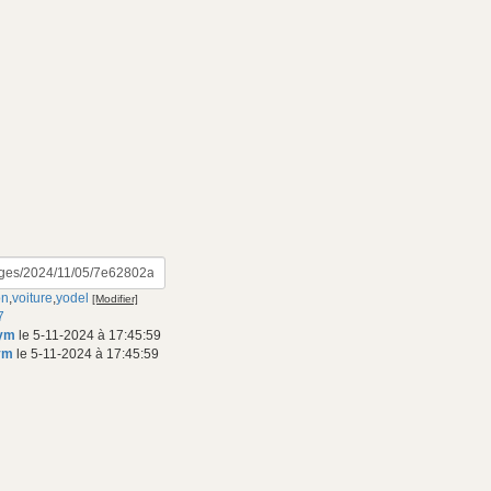
on
,
voiture
,
yodel
[Modifier]
7
nym
le 5-11-2024 à 17:45:59
ym
le 5-11-2024 à 17:45:59