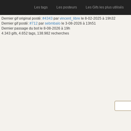
Les tags
Les posteurs
Les Gifs les plus utilisés
Dernier gif original posté:
#4343
par
vincent_libre
le 8-02-2025 à 19h32
Dernier gif posté:
#712
par
sebmbalo
le 3-08-2026 à 13h51
Dernier passage du bot le 8-08-2026 à 19h
4.343 gifs, 4.652 tags, 138.982 recherches