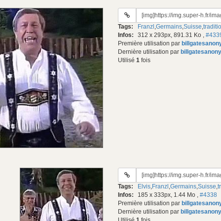
URL
du
Tags:
Franzl
,
Germains
,
Suisse
,
traditi
gif:
Infos:
312 x 293px, 891.31 Ko
,
#433
Première utilisation par
billgatesano
Dernière utilisation par
billgatesanon
Utilisé
1
fois
URL
du
Tags:
Elvis
,
Franzl
,
Germains
,
Suisse
,
t
gif:
Infos:
185 x 333px, 1.44 Mo
,
#4338
Première utilisation par
billgatesano
Dernière utilisation par
billgatesanon
Utilisé
1
fois