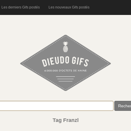
Les derniers Gifs postés
Les nouveaux Gifs postés
Reche
Tag Franzl