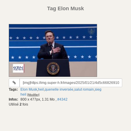
Tag Elon Musk
URL
du
Tags:
Elon Musk
,
heil
,
quenelle inversée
,
salut romain
,
sieg
gif:
heil
[Modifier]
Infos:
800 x 477px, 1.31 Mo
,
#4342
Utilisé
2
fois