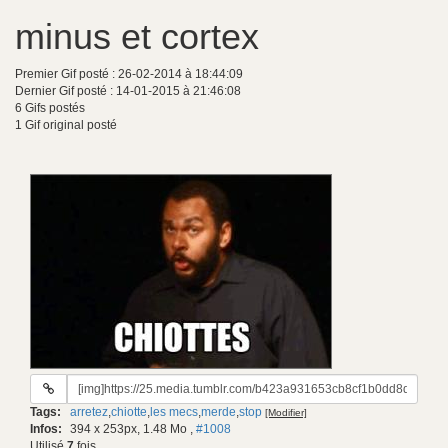
minus et cortex
Premier Gif posté : 26-02-2014 à 18:44:09
Dernier Gif posté : 14-01-2015 à 21:46:08
6 Gifs postés
1 Gif original posté
URL
du
Tags:
arretez
,
chiotte
,
les mecs
,
merde
,
stop
[Modifier]
gif:
Infos:
394 x 253px, 1.48 Mo
,
#1008
Utilisé
7
fois