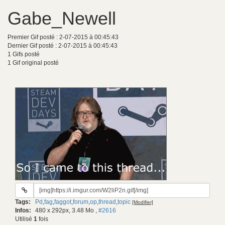
Gabe_Newell
Premier Gif posté : 2-07-2015 à 00:45:43
Dernier Gif posté : 2-07-2015 à 00:45:43
1 Gifs posté
1 Gif original posté
URL
du
Tags:
Pd
,
fag
,
faggot
,
forum
,
op
,
thread
,
topic
[Modifier]
gif:
Infos:
480 x 292px, 3.48 Mo
,
#2616
Utilisé
1
fois