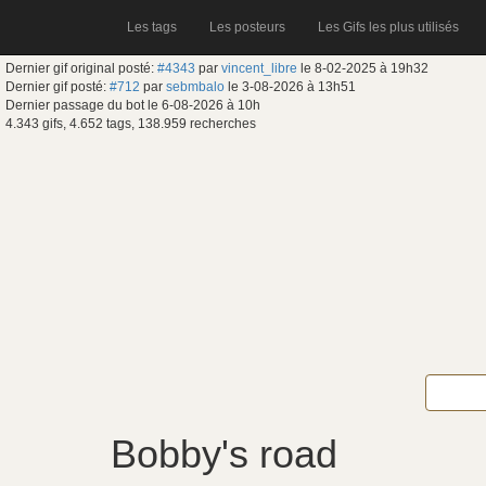
Les tags
Les posteurs
Les Gifs les plus utilisés
Dernier gif original posté:
#4343
par
vincent_libre
le 8-02-2025 à 19h32
Dernier gif posté:
#712
par
sebmbalo
le 3-08-2026 à 13h51
Dernier passage du bot le 6-08-2026 à 10h
4.343 gifs, 4.652 tags, 138.959 recherches
Bobby's road