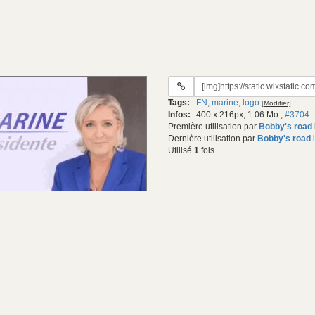
URL
du
Tags:
FN; marine; logo
[Modifier]
gif:
Infos:
400 x 216px, 1.06 Mo
,
#3704
Première utilisation par
Bobby's road
Dernière utilisation par
Bobby's road
l
Utilisé
1
fois