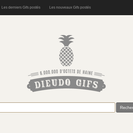
Les derniers Gifs postés
Les nouveaux Gifs postés
Reche