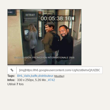
URL
du
Tags:
BHL
,
Valls
,
baffe
,
distributeur
[Modifier]
gif:
Infos:
330 x 250px, 5.26 Mo
,
#742
Utilisé
7
fois