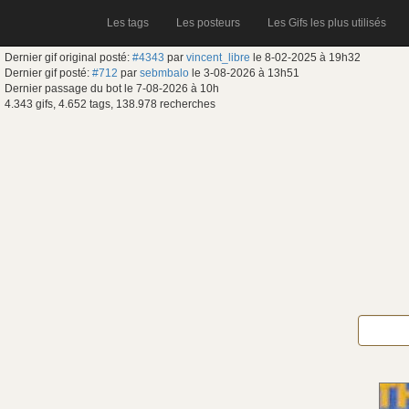
Les tags
Les posteurs
Les Gifs les plus utilisés
Dernier gif original posté:
#4343
par
vincent_libre
le 8-02-2025 à 19h32
Dernier gif posté:
#712
par
sebmbalo
le 3-08-2026 à 13h51
Dernier passage du bot le 7-08-2026 à 10h
4.343 gifs, 4.652 tags, 138.978 recherches