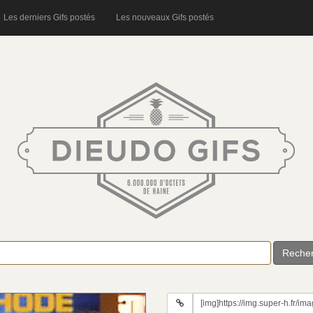
Les derniers Gifs postés
Les nouveaux Gifs postés
Reche
URL
du