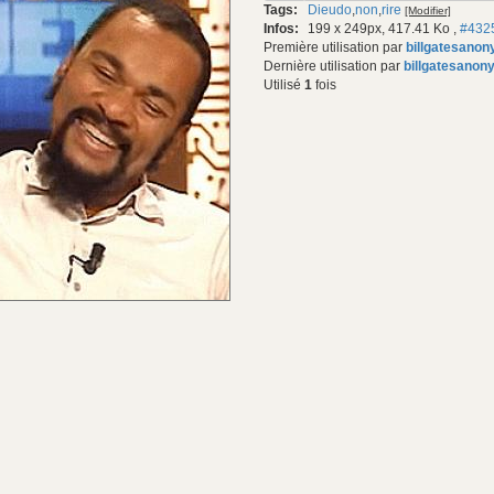
Tags:
Dieudo
,
non
,
rire
[Modifier]
gif:
Infos:
199 x 249px, 417.41 Ko
,
#432
Première utilisation par
billgatesano
Dernière utilisation par
billgatesanon
Utilisé
1
fois