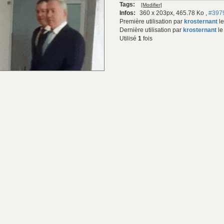
Tags:
[Modifier]
gif:
Infos:
360 x 203px, 465.78 Ko
,
#397
Première utilisation par
krosternant
le
Dernière utilisation par
krosternant
le
Utilisé
1
fois