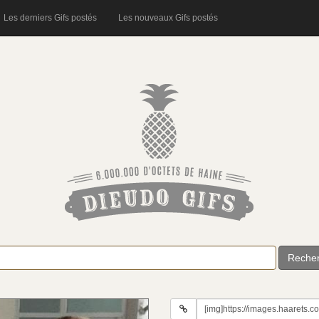
Les derniers Gifs postés
Les nouveaux Gifs postés
Reche
URL
du