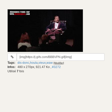
URL
du
Tags:
dis-donc
,
houla
,
vieux
,
waw
[Modifier]
gif:
Infos:
480 x 270px, 921.47 Ko
,
#3272
Utilisé
7
fois